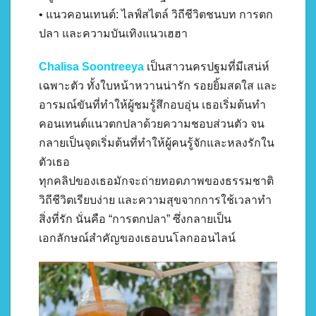
• แนวคอนเทนต์: ไลฟ์สไตล์ วิถีชีวิตชนบท การตก
ปลา และความบันเทิงแนวเฮฮา
Chalisa Soontreeya
เป็นสาวนครปฐมที่มีเสน่ห์
เฉพาะตัว ทั้งใบหน้าหวานน่ารัก รอยยิ้มสดใส และ
อารมณ์ขันที่ทำให้ผู้ชมรู้สึกอบอุ่น เธอเริ่มต้นทำ
คอนเทนต์แนวตกปลาด้วยความชอบส่วนตัว จน
กลายเป็นจุดเริ่มต้นที่ทำให้ผู้คนรู้จักและหลงรักใน
ตัวเธอ
ทุกคลิปของเธอมักจะถ่ายทอดภาพของธรรมชาติ
วิถีชีวิตเรียบง่าย และความสุขจากการใช้เวลาทำ
สิ่งที่รัก นั่นคือ “การตกปลา” ซึ่งกลายเป็น
เอกลักษณ์สำคัญของเธอบนโลกออนไลน์