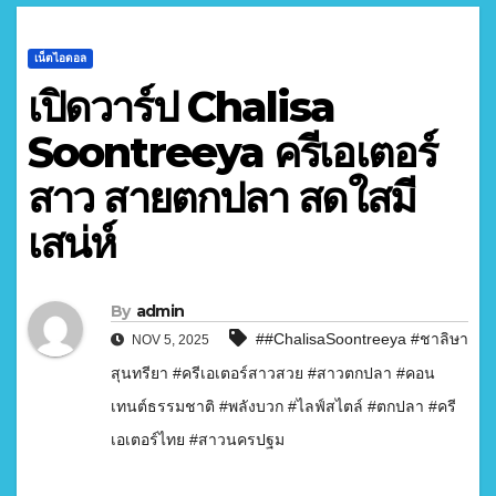
เน็ตไอดอล
เปิดวาร์ป Chalisa
Soontreeya ครีเอเตอร์
สาว สายตกปลา สดใสมี
เสน่ห์
By
admin
##ChalisaSoontreeya #ชาลิษา
NOV 5, 2025
สุนทรียา #ครีเอเตอร์สาวสวย #สาวตกปลา #คอน
เทนต์ธรรมชาติ #พลังบวก #ไลฟ์สไตล์ #ตกปลา #ครี
เอเตอร์ไทย #สาวนครปฐม