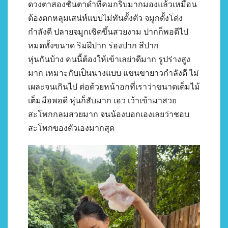
ดวงตาสองชั้นตาดำที่คมกริบมากมองแล้วเหมือน
ต้องตกหลุมเสน่ห์แบบไม่ทันตั้งตัว จมูกดั้งโด่ง
กำลังดี ปลายจมูกเชิดขึ้นสวยงาม ปากก็พอดีไป
หมดทั้งขนาด ริมฝีปาก ร่องปาก สีปาก
หุ่นกันบ้าง คนนี้ต้องให้เข้าเลย่าดีมาก รูปร่างสูง
มาก เหมาะกับเป็นนางแบบ แขนขายาวกำลังดี ไม่
เผละจนเกินไป ต่อด้วยหน้าอกที่เราว่าขนาดเต็มไม้
เต็มมือพอดี หุ่นก็สับมาก เอว เว้าเข้ามาสวย
สะโพกกลมสวยมาก จนน้องบอกเองเลยว่าชอบ
สะโพกของตัวเองมากสุด