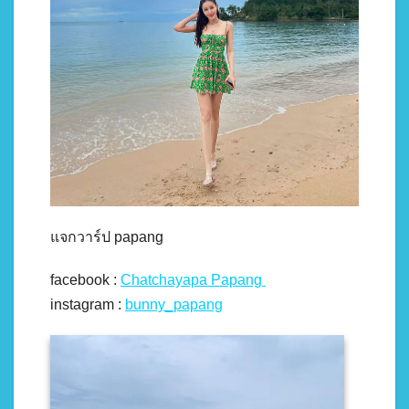
แจกวาร์ป papang
facebook :
Chatchayapa Papang
instagram :
bunny_papang