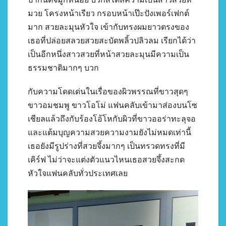
มวย โครงหน้าเรียว กรอบหน้าเป๊ะปังเพอร์เฟกต์
มาก สวยละมุนหัวใจ เข้ากับทรงผมยาวตรงของ
เธอที่ปล่อยสลวยสวยสะบัดพลิ้วปลิวลม เรียกได้ว่า
เป็นอีกหนึ่งสาวสวยที่หน้าสวยละมุนมีความเป็น
ธรรมชาติมากๆ บวก
กับความโดดเด่นในเรื่อของผิวพรรณที่ขาวสุดๆ
ขาวอมชมพู ขาวโอโม่ แฟนคลับเข้ามาส่องบนโซ
เชียลแล้วถึงกับร้องโอ้โหกับผิวที่ขาวออร่าทะลุจอ
และแต้มบุญความสวยความงามยังไม่หมดเท่านี้
เธอยังมีรูปร่างที่สวยจึ้งมากๆ เป็นทรวดทรงที่มี
เคิร์ฟ ไม่ว่าจะแต่งตัวแนวไหนเธอสวยจึ้งสะกด
หัวใจแฟนคลับทั่วประเทศเลย