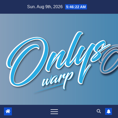
Skip
Sun. Aug 9th, 2026
5:46:25 AM
to
content