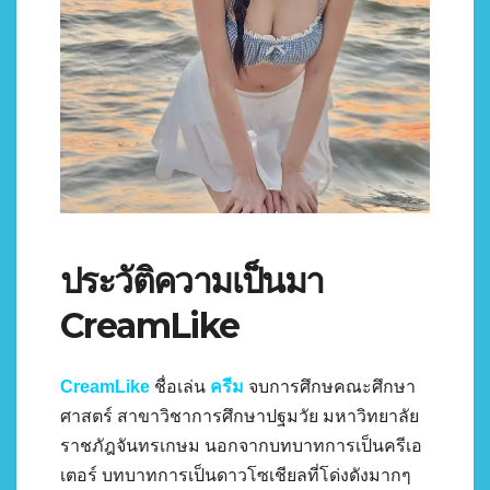
ประวัติความเป็นมา
CreamLike
CreamLike
ชื่อเล่น
ครีม
จบการศึกษคณะศึกษา
ศาสตร์ สาขาวิชาการศึกษาปฐมวัย มหาวิทยาลัย
ราชภัฎจันทรเกษม นอกจากบทบาทการเป็นครีเอ
เตอร์ บทบาทการเป็นดาวโซเชียลที่โด่งดังมากๆ