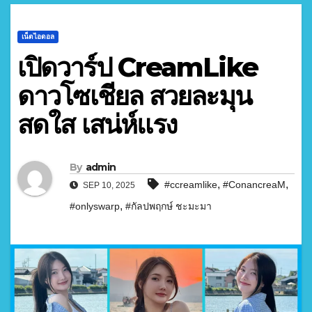
เน็ตไอดอล
เปิดวาร์ป CreamLike
ดาวโซเชียล สวยละมุน
สดใส เสน่ห์แรง
By
admin
,
,
#ccreamlike
#ConancreaM
SEP 10, 2025
,
#onlyswarp
#กัลปพฤกษ์ ชะมะมา