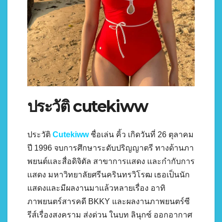
ประวัติ cutekiww
ประวัติ
Cutekiww
ชื่อเล่น คิ้ว เกิดวันที่ 26 ตุลาคม
ปี 1996 จบการศึกษาระดับปริญญาตรี ทางด้านภา
พยนต์เเละสื่อดิจิตัล สาขาการเเสดง เเละกำกับการ
เเสดง มหาวิทยาลัยศรีนครินทรวิโรฒ เธอเป็นนัก
แสดงและมีผลงานมาแล้วหลายเรื่อง อาทิ
ภาพยนตร์สารคดี BKKY และผลงานภาพยนตร์ซี
รีส์เรื่องสงคราม ส่งด่วน ในบท ลินุกซ์ ออกอากาศ