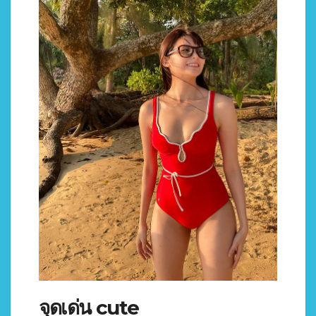
จุดเด่น cute