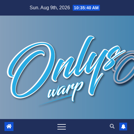
Skip
Sun. Aug 9th, 2026
10:35:43 AM
to
content