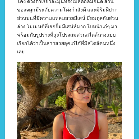
โค้ง ดวงตาเรียวละมุนทรงเมล็ดอัลมอนด์ ส่วน
ของจมูกมีระดับความโด่งกำลังดี และมีริมฝีปาก
ส่วนบนที่มีความแหลมสวยมีเสน์ มีสมดุลกับส่วน
ล่าง โมเมนต์ที่เธอยิ้มมีเสน่ห์มาก ใบหน้าเก๋ๆ มา
พร้อมกับรูปร่างที่สูงโปร่งสมส่วนสไตล์นางแบบ
เรียกได้ว่าเป็นสาวสวยลุคเก๋ไก๋ที่มีสไตล์คนหนึ่ง
เลย