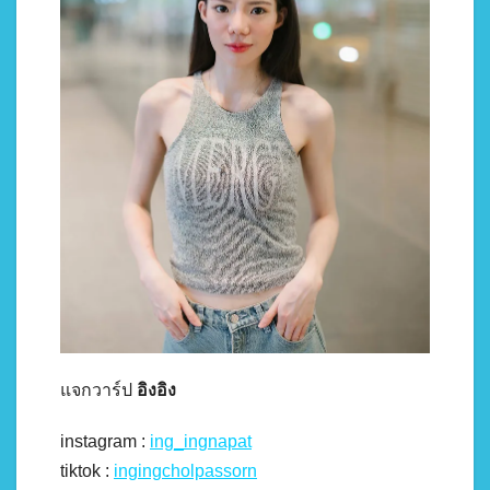
แจกวาร์ป
อิงอิง
instagram :
ing_ingnapat
tiktok :
ingingcholpassorn