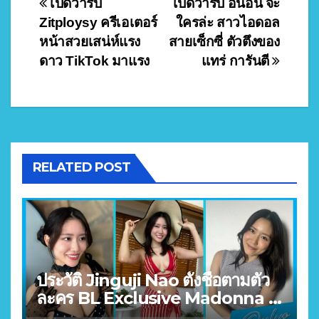
Post
เปิดวาร์ป
เปิดวาร์ป อันอัน จะ
Zitploysy ครีเอเตอร์
ใครล่ะ สาวไอดอล
navigation
หน้าสวยเสน่ห์แรง
สายเซ็กซี่ ตัวตึงของ
ดาว TikTok มาแรง
แทร่ การันตี
RELATED POST
ประวัติ Jinguji Nao ตั้งชื่อตามตัว
ละคร BL Exclusive Madonna +
MOODYZ X