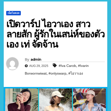
เน็ตไอดอล
เปิดวาร์ป ไอวาเอง สาว
ลายสัก ผู้รักในเสน่ห์ของตัว
เอง เท่ จัดจ้าน
By
admin
,
#Iva Carob
#Ivarin
AUG 29, 2025
,
,
Borwornwiwat
#onlyswarp
#ไอวาเอง