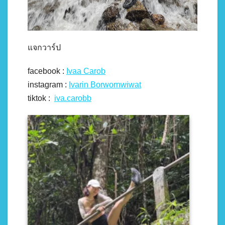
แจกวาร์ป
facebook :
Ivaa Carob
instagram :
Ivarin Borwornwiwat
tiktok :
iva.carobb