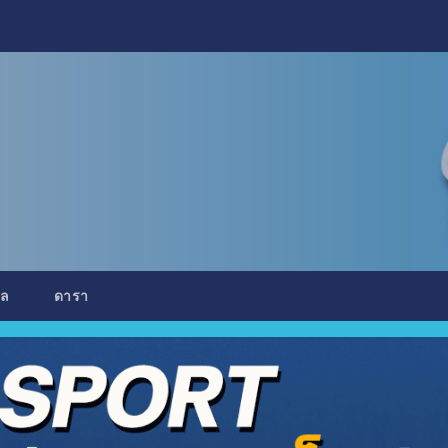
อล
ดารา