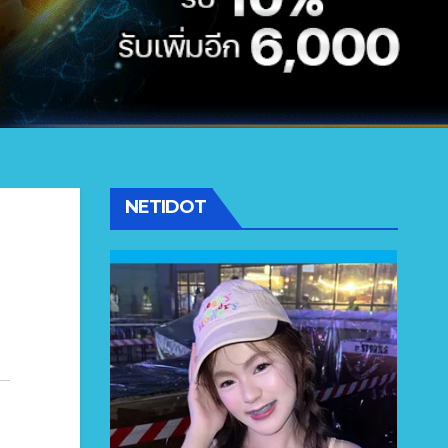
NETIDOT