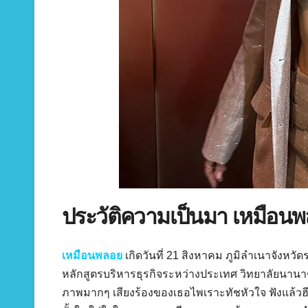
ประวัติความเป็นมา เหมือน
เหมือนพลอย
เกิดวันที่ 21 สิงหาคม ภูมิลำเนาจังหว
หลักสูตรบริหารธุรกิจระหว่างประเทศ วิทยาลัยนานาชา
ภาพมากๆ เสียงร้องของเธอไพเราะทัชหัวใจ ฟังแล้