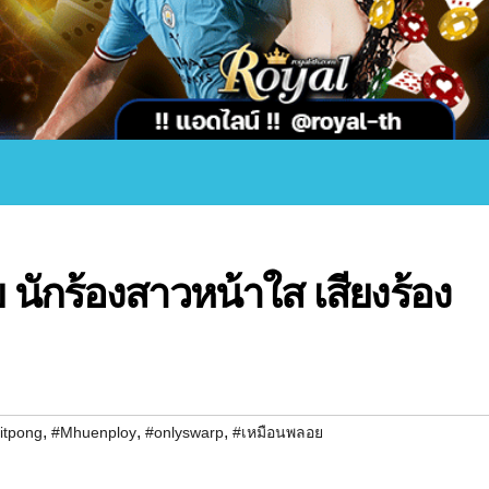
 นักร้องสาวหน้าใส เสียงร้อง
,
,
,
itpong
#Mhuenploy
#onlyswarp
#เหมือนพลอย