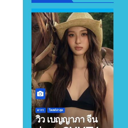
ดารา
โพสต์ล่าสุด
วิว เบญญาภา จีน