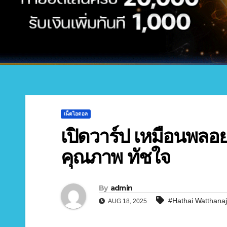
เน็ตไอดอล
เปิดวาร์ป เหมือนพลอย
คุณภาพ ทัชใจ
By
admin
#Hathai Watthanaj
AUG 18, 2025