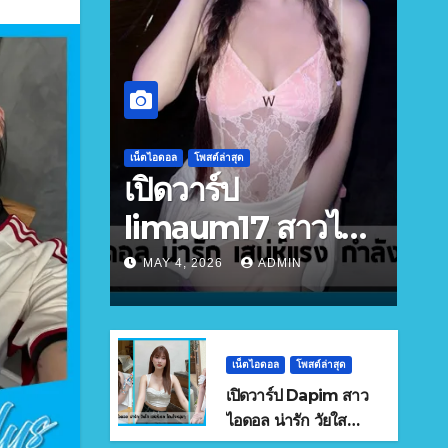
เน็ตไอดอล
โพสต์ล่าสุด
เปิดวาร์ป
limaum17 สาวไอ
ดอล น่ารัก เสน่ห์แรง
MAY 4, 2026
ADMIN
กำลังมาแรง
เน็ตไอดอล
โพสต์ล่าสุด
เปิดวาร์ป Dapim สาว
ไอดอล น่ารัก วัยใส
เสน่ห์แรง โดนใจหนุ่มๆ