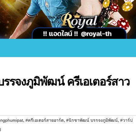
บรรจงภูมิพัฒน์ ครีเอเตอร์สาว
,
,
,
ongphumipat
#ครีเอเตอร์สายอาร์ต
#นิรชาพัฒน์ บรรจงภูมิพัฒน์
#วาร์ป
ป