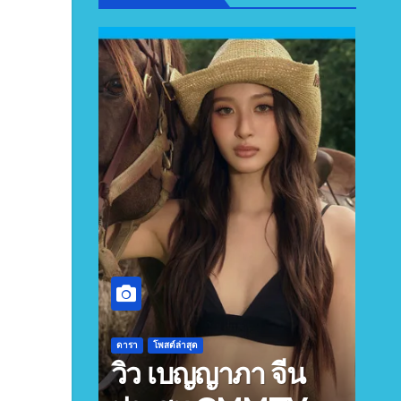
ดารา
โพสต์ล่าสุด
วิว เบญญาภา จีน