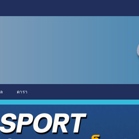
อล
ดารา