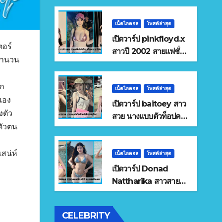
เน็ตไอดอล
โพสต์ล่าสุด
เปิดวาร์ป pinkfloyd.x
ตอร์
สาวปี 2002 สายแฟชั่น
บจำนวน
ไลฟ์สไตล์ เด็กGen Z
ทีเด็ด
าก
เน็ตไอดอล
โพสต์ล่าสุด
เอง
เปิดวาร์ป baitoey สาว
งตัว
สวย นางแบบตัวท็อปคน
ตัวตน
ดังโลกออนไลน์
สน่ห์
เน็ตไอดอล
โพสต์ล่าสุด
เปิดวาร์ป Donad
Nattharika สาวสาย
แคมป์ปิ้ง เซ็กซี่
ธรรมชาติคัดสรร
CELEBRITY