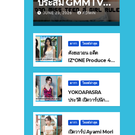
ประสม GMMTV
จาก Miss Teen สู่
JUNE 23, 2026
ADMIN
Girl Rules 2026
ดารา
โพสต์ล่าสุด
คังฮเยวอน อดีต
IZ*ONE Produce 48
IG สู่นักแสดงปี 2026
ดารา
โพสต์ล่าสุด
YOKOAPASRA
ประวัติ เปิดวาร์ปนัก
แสดงลูกครึ่งญี่ปุ่น คู่จิ้น
GL BLANK
ดารา
โพสต์ล่าสุด
เปิดวาร์ป Ayami Mori