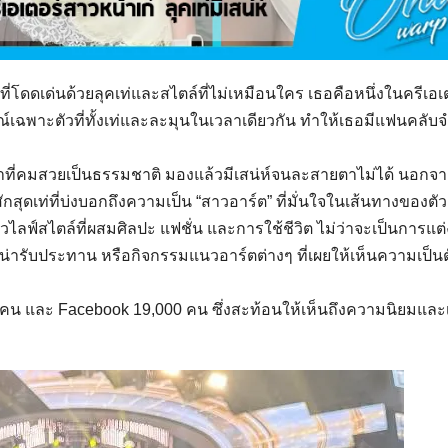
ที่โดดเด่นด้วยลุคเท่และสไตล์ที่ไม่เหมือนใคร เธอคือหนึ่งในครีเอเ
ณ์เฉพาะตัวที่ทั้งเท่และละมุนในเวลาเดียวกัน ทำให้เธอมีแฟนคลั
้าที่คมสวยเป็นธรรมชาติ มองแล้วมีเสน่ห์จนละสายตาไม่ได้ นอกจ
ดเท่ที่บ่งบอกถึงความเป็น “สาวอาร์ต” ที่มั่นใจในเส้นทางของตัว
ฟ์สไตล์ที่ผสมศิลปะ แฟชั่น และการใช้ชีวิต ไม่ว่าจะเป็นการแต่
รน่ารับประทาน หรือกิจกรรมแนวอาร์ตต่างๆ ที่เผยให้เห็นความเป็น
0 คน และ Facebook 19,000 คน ซึ่งสะท้อนให้เห็นถึงความนิยมและเ