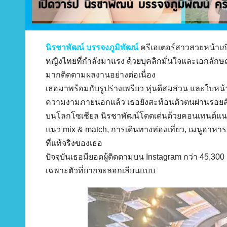
นิรชาพัฒน์ บรรจงภูมิพัฒน์
ครีเอเตอร์สาวสวยหน้าเก๋
หญิงไทยที่กำลังมาแรง ด้วยบุคลิกมั่นใจและเอกลักษ
มากติดตามผลงานอย่างต่อเนื่อง
เธอมาพร้อมกับรูปร่างเพรียว หุ่นดีสมส่วน และใบหน
ความงามภายนอกแล้ว เธอยังสะท้อนตัวตนผ่านรอยสักสุ
บนโลกโซเชียล นิรชาพัฒน์โดดเด่นด้วยคอนเทนต์แนวไล
แนว mix & match, การเดินทางท่องเที่ยว, เมนูอาหา
ที่แท้จริงของเธอ
ปัจจุบันเธอมียอดผู้ติดตามบน Instagram กว่า 45,30
เฉพาะตัวที่ยากจะลอกเลียนแบบ