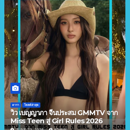
ดารา
โพสต์ล่าสุด
วิว เบญญาภา จีนประสม GMMTV จาก
Miss Teen สู่ Girl Rules 2026
JUNE 23, 2026
ADMIN