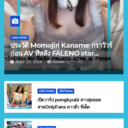
ONLYFANS
ประวัติ Momojiri Kaname กราวัวร์
ก่อน AV ทีหลัง FALENO star
FANZA อันดับ 3
JULY 15, 2026
ADMIN
ONLYFANS
เน็ตไอดอล
เปิดวาร์ป pongkyubi สาวสุดฮอต
สายOnlyFans ดาวยั่ว ทีเด็ด