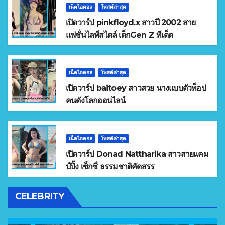
เน็ตไอดอล
โพสต์ล่าสุด
เปิดวาร์ป pinkfloyd.x สาวปี 2002 สาย
แฟชั่นไลฟ์สไตล์ เด็กGen Z ทีเด็ด
เน็ตไอดอล
โพสต์ล่าสุด
เปิดวาร์ป baitoey สาวสวย นางแบบตัวท็อป
คนดังโลกออนไลน์
เน็ตไอดอล
โพสต์ล่าสุด
เปิดวาร์ป Donad Nattharika สาวสายแคม
ป์ปิ้ง เซ็กซี่ ธรรมชาติคัดสรร
CELEBRITY