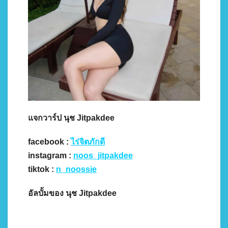
แจกวาร์ป นุช Jitpakdee
facebook :
ไร่จิตภักดี
instagram :
noos_jitpakdee
tiktok :
n_noossie
อัลบั้มของ นุช Jitpakdee