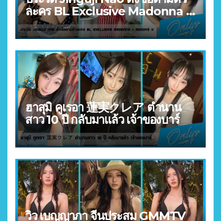
ละคร BL Exclusive Madonna +
MOODYZ X
ฮาสุมิ คูเรอา 蓮実クレア ตำนาน
สาว 10 ปี กลับมาแล้ว เจ้าของบาร์
วิว เบญญาภา จีนประสม GMMTV