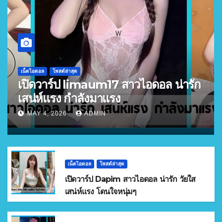
เน็ตไอดอล
โพสต์ล่าสุด
เปิดวาร์ป limaum17 สาวไอดอล น่ารัก
เสน่ห์แรง กำลังมาแรง
MAY 4, 2026
ADMIN
เน็ตไอดอล
โพสต์ล่าสุด
เปิดวาร์ป Dapim สาวไอดอล น่ารัก วัยใส
เสน่ห์แรง โดนใจหนุ่มๆ