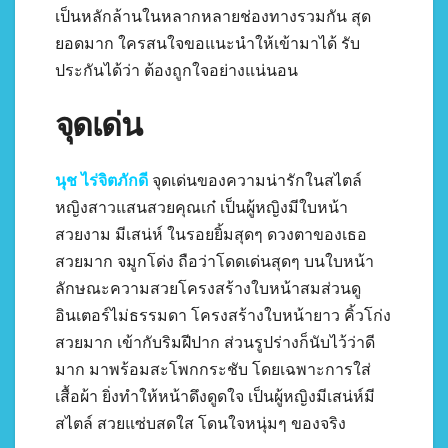
เป็นหลักล้านในหลากหลายช่องทางรวมกัน สุด
ยอดมาก ใครสนใจขอแนะนำให้เข้ามาได้ รับ
ประกันได้ว่า ต้องถูกใจอย่างแน่นอน
จุดเด่น
นุช ไร่จิตภักดี
จุดเด่นของความน่ารักในสไตล์
หญิงสาวแสนสวยคุณเก๋ เป็นผู้หญิงมีใบหน้า
สวยงาม มีเสน่ห์ ในรอยยิ้มสุดๆ ดวงตาของเธอ
สวยมาก จมูกโด่ง ถือว่าโดดเด่นสุดๆ บนใบหน้า
ลักษณะความสวยโครงสร้างใบหน้าสมส่วนดู
อินเตอร์ไม่ธรรมดา โครงสร้างใบหน้ายาว คิ้วโก่ง
สวยมาก เข้ากับริมฝีปาก ส่วนรูปร่างก็นับไว้ว่าดี
มาก มาพร้อมสะโพกกระชับ โดยเฉพาะการใส่
เสื้อผ้า ยิ่งทำให้หน้าดึงดูดใจ เป็นผู้หญิงมีเสน่ห์มี
สไตล์ สวยแซ่บสดใส โดนใจหนุ่มๆ ของจริง