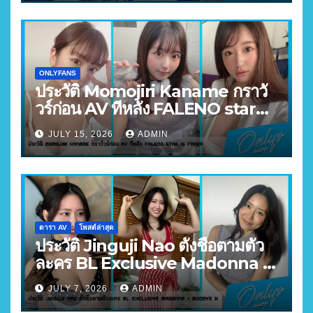
ONLYFANS
ประวัติ Momojiri Kaname กราวั
วร์ก่อน AV ทีหลัง FALENO star
FANZA อันดับ 3
JULY 15, 2026
ADMIN
ดารา AV
โพสต์ล่าสุด
ประวัติ Jinguji Nao ตั้งชื่อตามตัว
ละคร BL Exclusive Madonna +
MOODYZ X
JULY 7, 2026
ADMIN