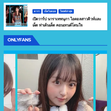
ดารา
เน็ตไอดอล
โพสต์ล่าสุด
เปิดวาร์ป นาราเทพนุภา ไอดอลสาวคิวท์และ
เผ็ด ท่าเต้นเด็ด คอนเทนต์โดนใจ
ONLYFANS