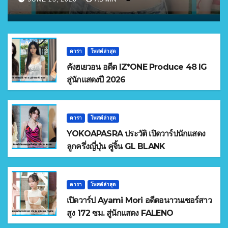
ดารา
โพสต์ล่าสุด
คังฮเยวอน อดีต IZ*ONE Produce 48 IG
สู่นักแสดงปี 2026
ดารา
โพสต์ล่าสุด
YOKOAPASRA ประวัติ เปิดวาร์ปนักแสดง
ลูกครึ่งญี่ปุ่น คู่จิ้น GL BLANK
ดารา
โพสต์ล่าสุด
เปิดวาร์ป Ayami Mori อดีตอนาวนเซอร์สาว
สูง 172 ซม. สู่นักแสดง FALENO