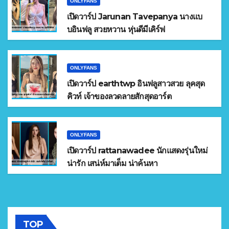
ONLYFANS
เปิดวาร์ป Jarunan Tavepanya นางแบ
บอินฟลู สวยหวาน หุ่นดีมีเคิร์ฟ
ONLYFANS
เปิดวาร์ป earthtwp อินฟลูสาวสวย ลุคสุด
คิวท์ เจ้าของลวดลายสักสุดอาร์ต
ONLYFANS
เปิดวาร์ป rattanawadee นักแสดงรุ่นใหม่
น่ารัก เสน่ห์มาเต็ม น่าค้นหา
TOP