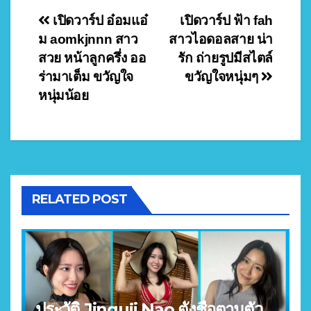
Post
เปิดวาร์ป อ๋อมแอ๋
เปิดวาร์ป ฟ้า fah
ม aomkjnnn สาว
สาวไอดอลสาย น่า
navigation
สวย หน้าลูกครึ่ง ออ
รัก ถ่ายรูปมีสไตล์
ร่ามาเต็ม ขวัญใจ
ขวัญใจหนุ่มๆ
หนุ่มน้อย
RELATED POST
ประวัติ Jinguji Nao ตั้งชื่อตามตัว