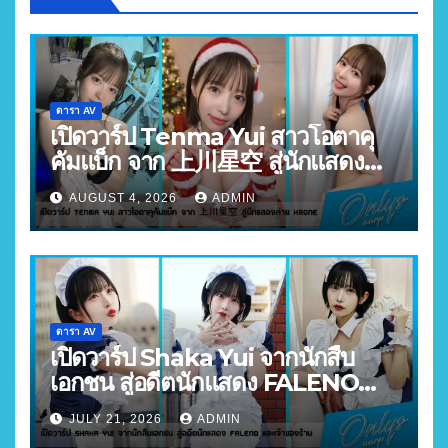
ดารา AV
เปิดวาร์ป Tenma Yui สาวโอตาคุ
คัมแบ็ก จาก 上川星空 สู่นักแสดง
ค่าย Krone
AUGUST 4, 2026
ADMIN
ดารา AV
เปิดวาร์ป Shaka Yui จากนักสืบ
เอกชน สู่อดีตนักแสดง FALENO
และเจ้าของร้าน
JULY 21, 2026
ADMIN