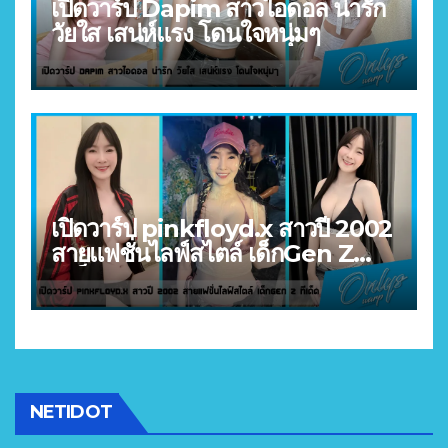
เปิดวาร์ป Dapim สาวไอดอล น่ารัก
วัยใส เสน่ห์แรง โดนใจหนุ่มๆ
เปิดวาร์ป pinkfloyd.x สาวปี 2002
สายแฟชั่นไลฟ์สไตล์ เด็กGen Z
ทีเด็ด
NETIDOT