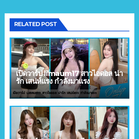
RELATED POST
เปิดวาร์ป limaum17 สาวไอดอล น่า
รัก เสน่ห์แรง กำลังมาแรง