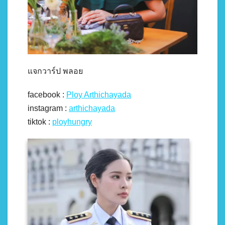
แจกวาร์ป พลอย
facebook :
Ploy Arthichayada
instagram :
arthichayada
tiktok :
ployhungry