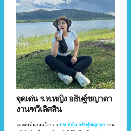
จุดเด่น ร.ท.หญิง อธิษฐ์ชญาดา
งานฑวีเลิศสิน
จุดเด่นที่น่าสนใจของ
ร.ท.หญิง อธิษฐ์ชญาดา
งาน