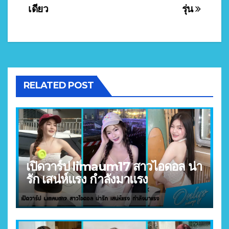
เดียว
รุ่น
RELATED POST
เปิดวาร์ป limaum17 สาวไอดอล น่า
รัก เสน่ห์แรง กำลังมาแรง