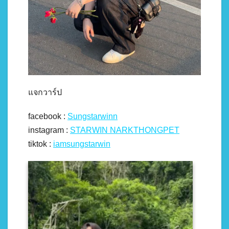
แจกวาร์ป
facebook :
Sungstarwinn
instagram :
STARWIN NARKTHONGPET
tiktok :
iamsungstarwin