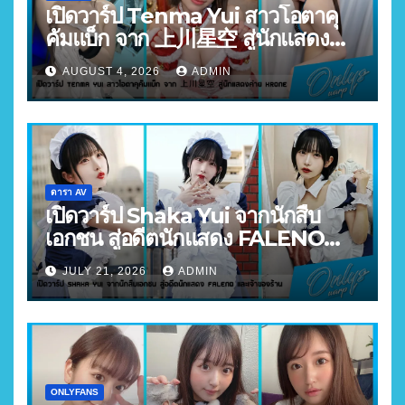
เปิดวาร์ป Tenma Yui สาวโอตาคุ
คัมแบ็ก จาก 上川星空 สู่นักแสดง
ค่าย Krone
AUGUST 4, 2026
ADMIN
ดารา AV
เปิดวาร์ป Shaka Yui จากนักสืบ
เอกชน สู่อดีตนักแสดง FALENO
และเจ้าของร้าน
JULY 21, 2026
ADMIN
ONLYFANS