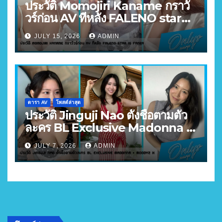
ประวัติ Momojiri Kaname กราวั
วร์ก่อน AV ทีหลัง FALENO star
FANZA อันดับ 3
JULY 15, 2026
ADMIN
ดารา AV
โพสต์ล่าสุด
ประวัติ Jinguji Nao ตั้งชื่อตามตัว
ละคร BL Exclusive Madonna +
MOODYZ X
JULY 7, 2026
ADMIN