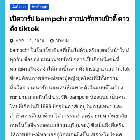
เน็ตไอดอล
โพสต์ล่าสุด
เปิดวาร์ป bampchr สาวน่ารักสายบิวตี้ ดาว
ดัง tiktok
APRIL 3, 2026
ADMIN
bampchr ในโลกโซเชียลที่เต็มไปด้วยครีเอเตอร์หน้าใหม่
ทุกวัน ชื่อของ แบม เพชรรัตน์ กลายเป็นอีกหนึ่งคนที่
หลายคนเริ่มจดจำได้มากขึ้นจากทั้ง Instagra และ TikTok
ซึ่งสะท้อนภาพลักษณ์ของผู้หญิงยุคใหม่ที่มีทั้งความ
มั่นใจ ความน่ารัก และเสน่ห์เฉพาะตัวในแบบที่ไม่ต้อง
พยายามมากเกินไป ประวัติ bampchr น้องแบม เป็นคน
ไทยที่เกิดในปี 1999 ปัจจุบันอาศัยอยู่ใน กรุงเทพฯ และ
สำเร็จการศึกษาด้าน วิศวกรรมศาสตร์จากมหาวิทยาลัย
เทคโนโลยีพระจอมเกล้าธนบุรี (มจธ.) ซึ่งเป็นสิ่งที่เสริม
ให้ภาพลักษณ์ของเธอดูโดดเด่นยิ่งขึ้น เพราะไม่ใช่แค่