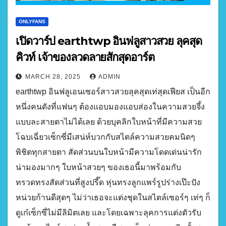
ONLYFANS
เปิดวาร์ป earthtwp อินฟลูสาวสวย ลุคสุด
คิวท์ เจ้าของลวดลายสักสุดอาร์ต
MARCH 28, 2025
ADMIN
earthtwp อินฟลูเอนเซอร์สาวสวยลุคสุดเท่สุดเฟียส เป็นอีก
หนึ่งคนดังที่แฟนๆ ต้องแอบมองแอบส่องในความสวยจึ้ง
แบบละสายตาไม่ได้เลย ด้วยบุคลิกใบหน้าที่มีความสวย
โฉบเฉี่ยวเซ็กซี่มีเสน่ห์บวกกับสไตล์ความสวยคมนิดๆ
พิชิตทุกสายตา สัดส่วนบนใบหน้ามีความโดดเด่นน่ารัก
น่ามองมากๆ ใบหน้าสวยๆ ของเธอนี้มาพร้อมกับ
ทรวดทรงสัดส่วนที่สูงปรี๊ด หุ่นทรงลูกแพร์รูปร่างเป๊ะปัง
หน่วยก้านดีสุดๆ ไม่ว่าเธอจะแต่งชุดในสไตล์เซอร์ๆ เท่ๆ ก็
ดูเก๋เซ็กซี่ไม่มีลิมิตเลย และโดยเฉพาะลุคการแต่งตัวรับ