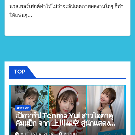
นวลเพอร์เฟกต์ทำให้ไม่ว่าจะอัปเดตภาพผลงานใดๆ ก็ทำ
ให้แฟนๆ…
TOP
ดารา AV
เปิดวาร์ป Tenma Yui สาวโอตาคุ
คัมแบ็ก จาก 上川星空 สู่นักแสดง
ค่าย Krone
AUGUST 4, 2026
ADMIN