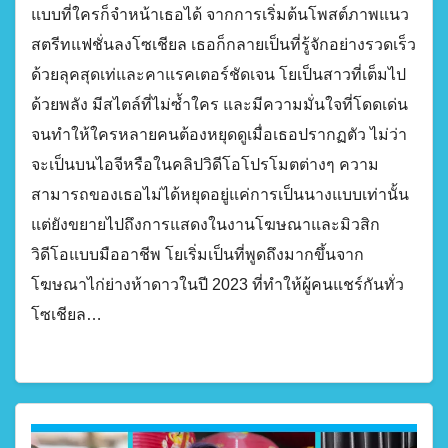
แบบที่ใครก็จำหน้าเธอได้ จากการเริ่มต้นโพสต์ภาพแนว
สตรีทแฟชั่นลงโซเชียล เธอก็กลายเป็นที่รู้จักอย่างรวดเร็ว
ด้วยลุคสุดเท่และคาแรคเตอร์ชัดเจน โยเป็นสาวที่เต็มไป
ด้วยพลัง มีสไตล์ที่ไม่ซ้ำใคร และมีความมั่นใจที่โดดเด่น
จนทำให้ใครหลายคนต้องหยุดดูเมื่อเธอปรากฏตัว ไม่ว่า
จะเป็นบนไอจีหรือในคลิปวิดีโอโปรโมตต่างๆ ความ
สามารถของเธอไม่ได้หยุดอยู่แค่การเป็นนางแบบเท่านั้น
แต่ยังขยายไปถึงการแสดงในงานโฆษณาและมิวสิก
วิดีโอแบบมืออาชีพ โยเริ่มเป็นที่พูดถึงมากขึ้นจาก
โฆษณาไก่ย่างห้าดาวในปี 2023 ที่ทำให้ผู้คนแชร์กันทั่ว
โซเชียล…