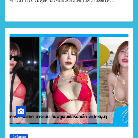
ขาวแบบโอโม่สุดๆ ผิวของเธอทั้งขาวสว่างสดใส…
เน็ตไอดอล