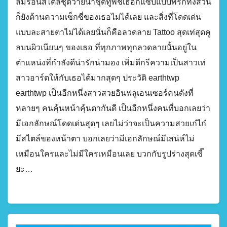
ลมร้อนสไตล์ชุดว่ายน้ำชุดทูพีชเธอก็แซ่บแบบพริกทั้งสวน
ก็ยังต้านความเซ็กซี่ของเธอไม่ได้เลย และสิ่งที่โดดเด่น
แบบละสายตาไม่ได้เลยนั่นก็คือลวดลาย Tattoo สุดเท่สุดคู
ลบนผิวเนียนๆ ของเธอ ที่ทุกภาพทุกลวดลายนั้นอยู่ใน
ตำแหน่งที่กำลังดีน่ารักน่ามอง เพิ่มดีกรีความเป็นสาวเท่
สาวอาร์ตให้กับเธอได้มากสุดๆ ประวัติ earthtwp
earthtwp เป็นอีกหนึ่งสาวสวยอินฟลูเอนเซอร์คนดังที่
หลายๆ คนคุ้นหน้าคุ้นตากันดี เป็นอีกหนึ่งคนที่บอกเลยว่า
มีเอกลักษณ์โดดเด่นสุดๆ เลยไม่ว่าจะเป็นความสวยเก๋ไก๋
มีสไตล์ของหน้าตา บอกเลยว่ามีเอกลักษณ์มีเสน่ห์ไม่
เหมือนใครและไม่มีใครเหมือนเลย บวกกับรูปร่างสุดเซี๊
ยะ…