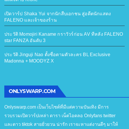
เปิดวาร์ป Shaka Yui จากนักสืบเอกชน สู่อดีตนักแสดง
FALENO และเจ้าของร้าน
ประวัติ Momojiri Kaname กราวัวร์ก่อน AV ทีหลัง FALENO
star FANZA อันดับ 3
ประวัติ Jinguji Nao ตั้งชื่อตามตัวละคร BL Exclusive
Madonna + MOODYZ X
ONLYSWARP.COM
Onlyswarp.com เป็นเว็บไซต์ที่มีแต่ความบันเทิง มีการ
รวบรวมเปิดวาร์ปเหล่า ดารา เน็ตไอดลอ Onlyfans twitter
และดาว tiktok สายยั่วยวน น่ารัก เราจะหาแต่งานดีๆ มาให้