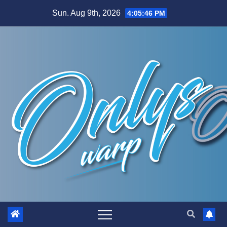
Skip
Sun. Aug 9th, 2026
4:05:48 PM
to
content