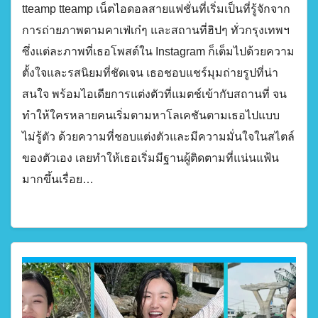
tteamp tteamp เน็ตไอดอลสายแฟชั่นที่เริ่มเป็นที่รู้จักจาก
การถ่ายภาพตามคาเฟ่เก๋ๆ และสถานที่ฮิปๆ ทั่วกรุงเทพฯ
ซึ่งแต่ละภาพที่เธอโพสต์ใน Instagram ก็เต็มไปด้วยความ
ตั้งใจและรสนิยมที่ชัดเจน เธอชอบแชร์มุมถ่ายรูปที่น่า
สนใจ พร้อมไอเดียการแต่งตัวที่แมตช์เข้ากับสถานที่ จน
ทำให้ใครหลายคนเริ่มตามหาโลเคชันตามเธอไปแบบ
ไม่รู้ตัว ด้วยความที่ชอบแต่งตัวและมีความมั่นใจในสไตล์
ของตัวเอง เลยทำให้เธอเริ่มมีฐานผู้ติดตามที่แน่นแฟ้น
มากขึ้นเรื่อย…