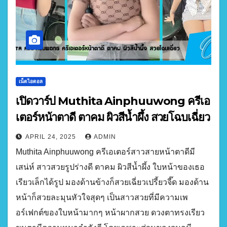
เน็ตไอดอล
เปิดวาร์ป Muthita Ainphuuwong ครีเอ
เตอร์หน้าตาดี ตาคม ผิวสีน้ำผึ้ง สวยโฉบเฉี่ยว
APRIL 24, 2025
ADMIN
Muthita Ainphuuwong ครีเอเตอร์สาวสายหน้าตาดีมี
เสน่ห์ สาวสวยรูปร่างดี ตาคม ผิวสีน้ำผึ้ง ใบหน้าของเธอ
เรียวเล็กได้รูป มองด้านข้างก็สวยเฉี่ยวเปรี้ยวจี๊ด มองด้าน
หน้าก็สวยละมุนหัวใจสุดๆ เป็นสาวสวยที่มีความเพ
อร์เฟกต์ของใบหน้ามากๆ หน้าผากสวย ดวงตาทรงเรียว