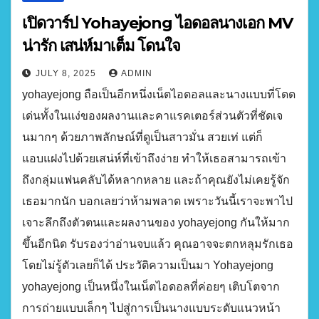
เปิดวาร์ป Yohayejong ไอดอลนางเอก MV
น่ารัก เสน่ห์มาเต็ม โดนใจ
JULY 8, 2025
ADMIN
yohayejong ถือเป็นอีกหนึ่งเน็ตไอดอลและนางแบบที่โดด
เด่นทั้งในแง่ของผลงานและคาแรคเตอร์ส่วนตัวที่ชัดเจ
นมากๆ ด้วยภาพลักษณ์ที่ดูเป็นสาวมั่น สวยเท่ แต่ก็
แอบแฝงไปด้วยเสน่ห์ที่เข้าถึงง่าย ทำให้เธอสามารถเข้า
ถึงกลุ่มแฟนคลับได้หลากหลาย และถ้าคุณยังไม่เคยรู้จัก
เธอมากนัก บอกเลยว่าห้ามพลาด เพราะวันนี้เราจะพาไป
เจาะลึกถึงตัวตนและผลงานของ yohayejong กันให้มาก
ขึ้นอีกนิด รับรองว่าอ่านจบแล้ว คุณอาจจะตกหลุมรักเธอ
โดยไม่รู้ตัวเลยก็ได้ ประวัติความเป็นมา Yohayejong
yohayejong เป็นหนึ่งในเน็ตไอดอลที่ค่อยๆ เติบโตจาก
การถ่ายแบบเล็กๆ ไปสู่การเป็นนางแบบระดับแนวหน้า