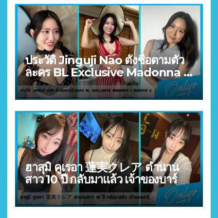
ประวัติ Jinguji Nao ตั้งชื่อตามตัว
ละคร BL Exclusive Madonna +
MOODYZ X
ฮาสุมิ คูเรอา 蓮実クレア ตำนาน
สาว 10 ปี กลับมาแล้ว เจ้าของบาร์