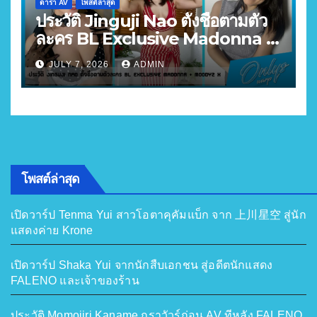
ดารา AV
โพสต์ล่าสุด
ประวัติ Jinguji Nao ตั้งชื่อตามตัว
ละคร BL Exclusive Madonna +
MOODYZ X
JULY 7, 2026
ADMIN
โพสต์ล่าสุด
เปิดวาร์ป Tenma Yui สาวโอตาคุคัมแบ็ก จาก 上川星空 สู่นัก
แสดงค่าย Krone
เปิดวาร์ป Shaka Yui จากนักสืบเอกชน สู่อดีตนักแสดง
FALENO และเจ้าของร้าน
ประวัติ Momojiri Kaname กราวัวร์ก่อน AV ทีหลัง FALENO