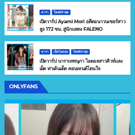
ดารา
โพสต์ล่าสุด
เปิดวาร์ป Ayami Mori อดีตอนาวนเซอร์สาว
สูง 172 ซม. สู่นักแสดง FALENO
ดารา
เน็ตไอดอล
โพสต์ล่าสุด
เปิดวาร์ป นาราเทพนุภา ไอดอลสาวคิวท์และ
เผ็ด ท่าเต้นเด็ด คอนเทนต์โดนใจ
ONLYFANS