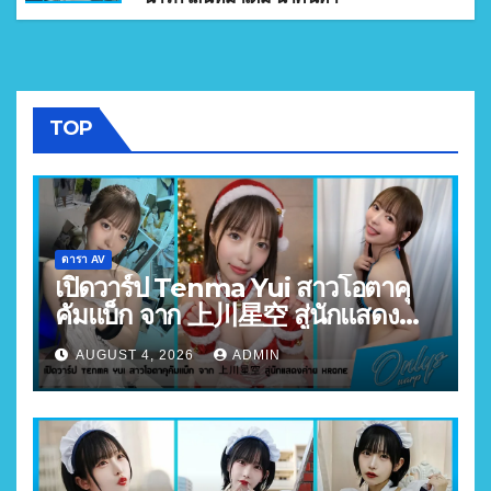
TOP
ดารา AV
เปิดวาร์ป Tenma Yui สาวโอตาคุ
คัมแบ็ก จาก 上川星空 สู่นักแสดง
ค่าย Krone
AUGUST 4, 2026
ADMIN