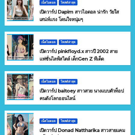
เน็ตไอดอล
โพสต์ล่าสุด
เปิดวาร์ป Dapim สาวไอดอล น่ารัก วัยใส
เสน่ห์แรง โดนใจหนุ่มๆ
เน็ตไอดอล
โพสต์ล่าสุด
เปิดวาร์ป pinkfloyd.x สาวปี 2002 สาย
แฟชั่นไลฟ์สไตล์ เด็กGen Z ทีเด็ด
เน็ตไอดอล
โพสต์ล่าสุด
เปิดวาร์ป baitoey สาวสวย นางแบบตัวท็อป
คนดังโลกออนไลน์
เน็ตไอดอล
โพสต์ล่าสุด
เปิดวาร์ป Donad Nattharika สาวสายแคม