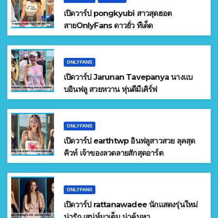
เปิดวาร์ป pongkyubi สาวสุดฮอต
สายOnlyFans ดาวยั่ว ทีเด็ด
ONLYFANS
เปิดวาร์ป Jarunan Tavepanya นางแบ
บอินฟลู สวยหวาน หุ่นดีมีเคิร์ฟ
ONLYFANS
เปิดวาร์ป earthtwp อินฟลูสาวสวย ลุคสุด
คิวท์ เจ้าของลวดลายสักสุดอาร์ต
ONLYFANS
เปิดวาร์ป rattanawadee นักแสดงรุ่นใหม่
น่ารัก เสน่ห์มาเต็ม น่าค้นหา