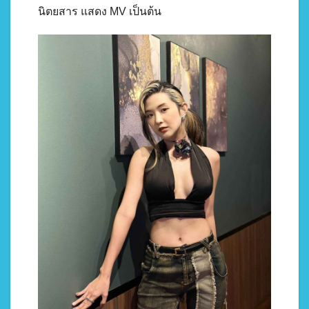
นิตยสาร แสดง MV เป็นต้น