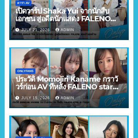
ดารา AV
เปิดวาร์ป Shaka Yui จากนักสืบ
เอกชน สู่อดีตนักแสดง FALENO
และเจ้าของร้าน
JULY 21, 2026
ADMIN
ONLYFANS
ประวัติ Momojiri Kaname กราวั
วร์ก่อน AV ทีหลัง FALENO star
FANZA อันดับ 3
JULY 15, 2026
ADMIN