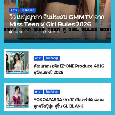
ดารา
โพสต์ล่าสุด
วิว เบญญาภา จีนประสม GMMTV จาก
Miss Teen สู่ Girl Rules 2026
JUNE 23, 2026
ADMIN
ดารา
โพสต์ล่าสุด
คังฮเยวอน อดีต IZ*ONE Produce 48 IG
สู่นักแสดงปี 2026
ดารา
โพสต์ล่าสุด
YOKOAPASRA ประวัติ เปิดวาร์ปนักแสดง
ลูกครึ่งญี่ปุ่น คู่จิ้น GL BLANK