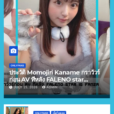
ONLYFANS
ประวัติ Momojiri Kaname กราวัวร์
ก่อน AV ทีหลัง FALENO star
FANZA อันดับ 3
JULY 15, 2026
ADMIN
ONLYFANS
เน็ตไอดอล