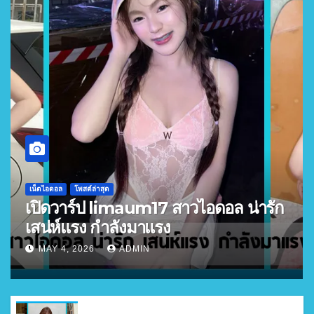
เน็ตไอดอล
โพสต์ล่าสุด
เปิดวาร์ป limaum17 สาวไอดอล น่ารัก
เสน่ห์แรง กำลังมาแรง
MAY 4, 2026
ADMIN