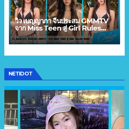
วิว เบญญาภา จีนประสม GMMTV
จาก Miss Teen สู่ Girl Rules
2026
NETIDOT