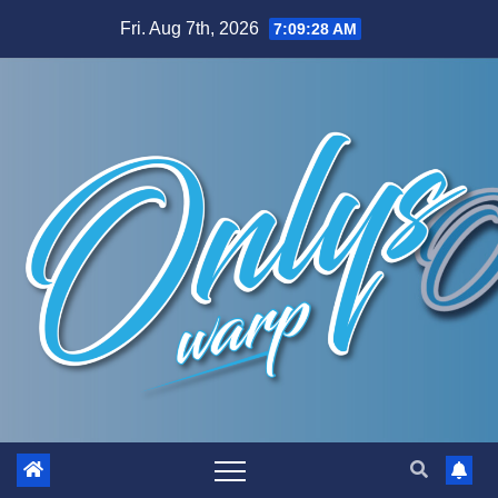
Skip
Fri. Aug 7th, 2026
7:09:30 AM
to
content