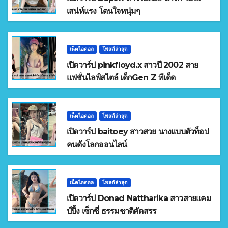
เสน่ห์แรง โดนใจหนุ่มๆ
เน็ตไอดอล
โพสต์ล่าสุด
เปิดวาร์ป pinkfloyd.x สาวปี 2002 สาย
แฟชั่นไลฟ์สไตล์ เด็กGen Z ทีเด็ด
เน็ตไอดอล
โพสต์ล่าสุด
เปิดวาร์ป baitoey สาวสวย นางแบบตัวท็อป
คนดังโลกออนไลน์
เน็ตไอดอล
โพสต์ล่าสุด
เปิดวาร์ป Donad Nattharika สาวสายแคม
ป์ปิ้ง เซ็กซี่ ธรรมชาติคัดสรร