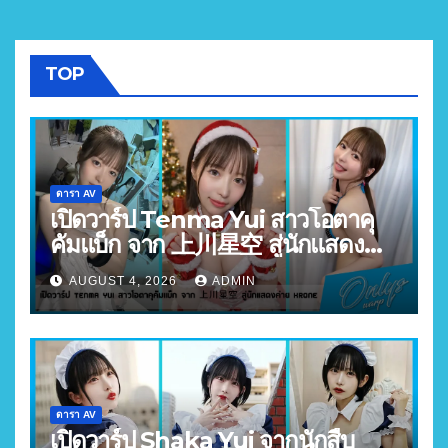
TOP
ดารา AV
เปิดวาร์ป Tenma Yui สาวโอตาคุ
คัมแบ็ก จาก 上川星空 สู่นักแสดง
ค่าย Krone
AUGUST 4, 2026
ADMIN
ดารา AV
เปิดวาร์ป Shaka Yui จากนักสืบ