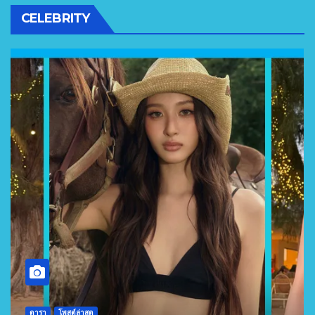
CELEBRITY
ดารา
โพสต์ล่าสุด