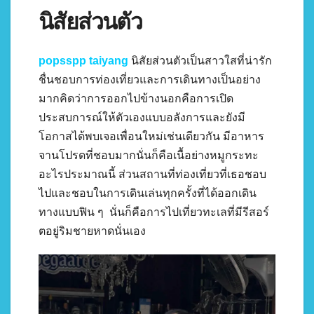
นิสัยส่วนตัว
popsspp taiyang
นิสัยส่วนตัวเป็นสาวใสที่น่ารัก
ชื่นชอบการท่องเที่ยวและการเดินทางเป็นอย่าง
มากคิดว่าการออกไปข้างนอกคือการเปิด
ประสบการณ์ให้ตัวเองแบบอลังการและยังมี
โอกาสได้พบเจอเพื่อนใหม่เช่นเดียวกัน มีอาหาร
จานโปรดที่ชอบมากนั่นก็คือเนื้อย่างหมูกระทะ
อะไรประมาณนี้ ส่วนสถานที่ท่องเที่ยวที่เธอชอบ
ไปและชอบในการเดินเล่นทุกครั้งที่ได้ออกเดิน
ทางแบบฟิน ๆ นั่นก็คือการไปเที่ยวทะเลที่มีรีสอร์
ตอยู่ริมชายหาดนั่นเอง