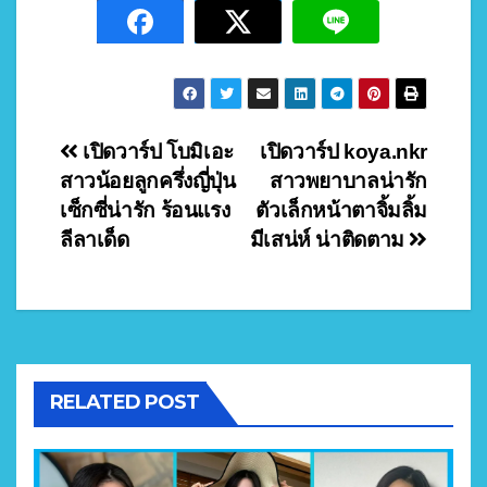
Post
เปิดวาร์ป โบมิเอะ
เปิดวาร์ป koya.nkr
สาวน้อยลูกครึ่งญี่ปุ่น
สาวพยาบาลน่ารัก
navigation
เซ็กซี่น่ารัก ร้อนแรง
ตัวเล็กหน้าตาจิ้มลิ้ม
ลีลาเด็ด
มีเสน่ห์ น่าติดตาม
RELATED POST