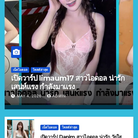
เน็ตไอดอล
โพสต์ล่าสุด
เปิดวาร์ป limaum17 สาวไอดอล น่ารัก
เสน่ห์แรง กำลังมาแรง
MAY 4, 2026
ADMIN
เน็ตไอดอล
โพสต์ล่าสุด
เปิดวาร์ป Dapim สาวไอดอล น่ารัก วัยใส