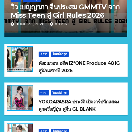
วิว เบญญาภา จีนประสม GMMTV จาก
Miss Teen สู่ Girl Rules 2026
JUNE 23, 2026
ADMIN
ดารา
โพสต์ล่าสุด
คังฮเยวอน อดีต IZ*ONE Produce 48 IG
สู่นักแสดงปี 2026
ดารา
โพสต์ล่าสุด
YOKOAPASRA ประวัติ เปิดวาร์ปนักแสดง
ลูกครึ่งญี่ปุ่น คู่จิ้น GL BLANK
ดารา
โพสต์ล่าสุด