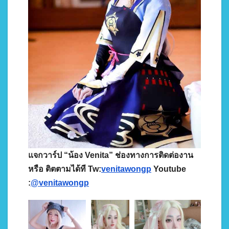
แจกวาร์ป “น้อง Venita” ช่องทางการติดต่องาน
หรือ ติตตามได้ที Tw:
venitawongp
Youtube
:
@venitawongp