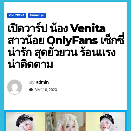
ONLYFANS
โพสต์ล่าสุด
เปิดวาร์ป น้อง Venita
สาวน้อย OnlyFans เซ็กซี่
น่ารัก สุดยั่วยวน ร้อนแรง
น่าติดตาม
By
admin
MAY 10, 2023