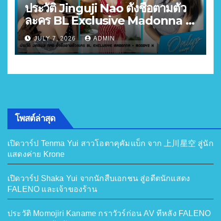
ประวัติ Jinguji Nao ตั้งชื่อตามตัว
ละคร BL Exclusive Madonna +
MOODYZ X
JULY 7, 2026
ADMIN
โพสต์ล่าสุด
เปิดวาร์ป Tenma Yui สาวโอตาคุคัมแบ็ก จาก 上川星空 สู่นัก
แสดงค่าย Krone
เปิดวาร์ป Shaka Yui จากนักสืบเอกชน สู่อดีตนักแสดง
FALENO และเจ้าของร้าน
ประวัติ Momojiri Kaname กราวัวร์ก่อน AV ทีหลัง FALENO