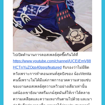
ไปเปิดตำนานการคอสเพลย์สุดซี๊ดกันได้ที่
https://www.youtube.com/channel/UCEiEmV88
HCTnYuZOqs40ppg/featured
รับรองว่าไม่มีผิด
หวังเพราะการทำคอนเทนท์สุดปังของ น้องVenita
คนนี้เพราะไม่ได้มีแค่ภาพการอวดความสวยแซ่บ
ของงานคอสเพลย์สุดวาบหวิวอย่างเดียวเท่านั้น
แต่น้องเขายังมาสตรีมเกม์สุดมันส์ให้เราได้คลาย
ความเคลียดและความเหงากันตามไปด้วย และมา