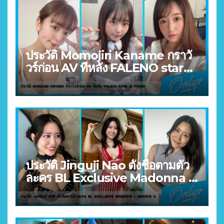
ประวัติ Momojiri Kaname กราวั
วร์ก่อน AV ทีหลัง FALENO star
FANZA อันดับ 3
ประวัติ Jinguji Nao ตั้งชื่อตามตัว
ละคร BL Exclusive Madonna +
MOODYZ X