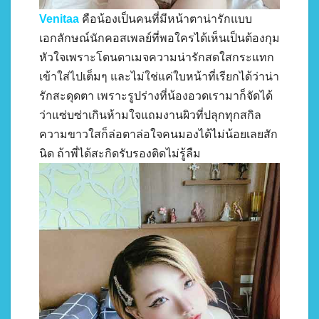
Venitaa
คือน้องเป็นคนที่มีหน้าตาน่ารักแบบ
เอกลักษณ์นักคอสเพลย์ที่พอใครได้เห็นเป็นต้องกุม
หัวใจเพราะโดนดาเมจความน่ารักสดใสกระแทก
เข้าใส่ไปเต็มๆ และไม่ใช่แค่ใบหน้าที่เรียกได้ว่าน่า
รักสะดุดตา เพราะรูปร่างที่น้องอวดเรามาก็จัดได้
ว่าแซ่บซ่าเกินห้ามใจแถมงานผิวที่ปลุกทุกสกิล
ความขาวใสก็ล่อตาล่อใจคนมองได้ไม่น้อยเลยสัก
นิด ถ้าพี่ได้สะกิดรับรองติดไม่รู้ลืม