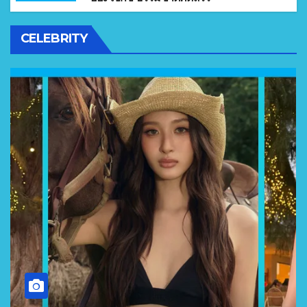
CELEBRITY