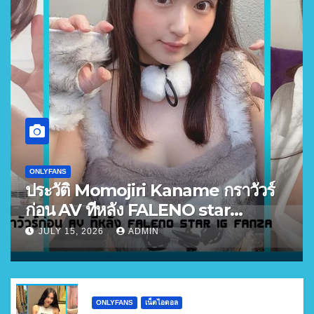
ONLYFANS
ประวัติ Momojiri Kaname กราวัวร์
ก่อน AV ทีหลัง FALENO star
FANZA อันดับ 3
JULY 15, 2026
ADMIN
ONLYFANS
เน็ตไอดอล