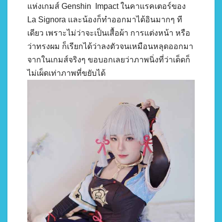
แห่งเกมส์ Genshin Impact ในคาแรคเตอร์ของ
La Signora และน้องก็ทำออกมาได้อินมากๆ ที
เดียว เพราะไม่ว่าจะเป็นเสื้อผ้า การแต่งหน้า หรือ
ว่าทรงผม ก็เรียกได้ว่าลงตัวจนเหมือนหลุดออกมา
จากในเกมส์จริงๆ ขอบอกเลยว่าภาพนิ่งที่ว่าเด็ดก็
ไม่เผ็ดเท่าภาพที่ขยับได้