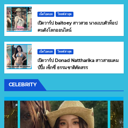
เน็ตไอดอล
โพสต์ล่าสุด
เปิดวาร์ป baitoey สาวสวย นางแบบตัวท็อป
คนดังโลกออนไลน์
เน็ตไอดอล
โพสต์ล่าสุด
เปิดวาร์ป Donad Nattharika สาวสายแคม
ป์ปิ้ง เซ็กซี่ ธรรมชาติคัดสรร
CELEBRITY