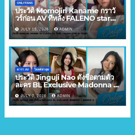
ONLYFANS
ประวัติ Momojiri Kaname กราวั
วร์ก่อน AV ทีหลัง FALENO star
FANZA อันดับ 3
JULY 15, 2026
ADMIN
ดารา AV
โพสต์ล่าสุด
ประวัติ Jinguji Nao ตั้งชื่อตามตัว
ละคร BL Exclusive Madonna +
MOODYZ X
JULY 7, 2026
ADMIN