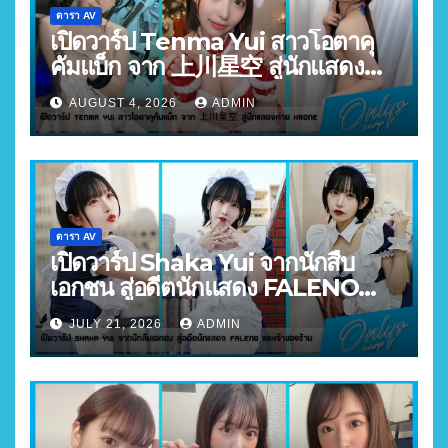
ดารา AV
เปิดวาร์ป Tenma Yui สาวโอตาคุ
คัมแบ็ก จาก 上川星空 สู่นักแสดง
ค่าย Krone
AUGUST 4, 2026
ADMIN
ดารา AV
เปิดวาร์ป Shaka Yui จากนักสืบ
เอกชน สู่อดีตนักแสดง FALENO
และเจ้าของร้าน
JULY 21, 2026
ADMIN