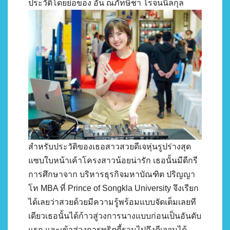
ประวัติโดยย่อของ อั๋น ณภัทษิชา โรจนนิลกุล
สำหรับประวัติของเธอสาวสวยดีเจหุ่นรูปร่างสุด
แซบใบหน้าเค้าโครงสาวน้อยน่ารัก เธอนั้นมีดีกรี
การศึกษาจาก บริหารธุรกิจมหาบัณฑิต ปริญญา
โท MBA ที่ Prince of Songkla University จึงเรียก
ได้เลยว่าสวยด้วยมีความรู้พร้อมแบบจัดเต็มเลยที
เดียวเธอนั้นได้ก้าวสู่วงการนางแบบก่อนเป็นอันดับ
แรก และเข้าสู่วงการพริตตี้รวมไปถึงดีเจจนได้