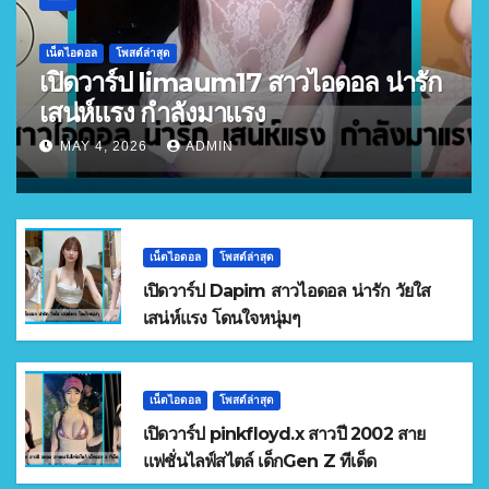
เน็ตไอดอล
โพสต์ล่าสุด
เปิดวาร์ป limaum17 สาวไอดอล น่ารัก
เสน่ห์แรง กำลังมาแรง
MAY 4, 2026
ADMIN
เน็ตไอดอล
โพสต์ล่าสุด
เปิดวาร์ป Dapim สาวไอดอล น่ารัก วัยใส
เสน่ห์แรง โดนใจหนุ่มๆ
เน็ตไอดอล
โพสต์ล่าสุด
เปิดวาร์ป pinkfloyd.x สาวปี 2002 สาย
แฟชั่นไลฟ์สไตล์ เด็กGen Z ทีเด็ด