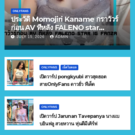
ONLYFANS
ประวัติ Momojiri Kaname กราวัวร์
ก่อน AV ทีหลัง FALENO star
FANZA อันดับ 3
JULY 15, 2026
ADMIN
ONLYFANS
เน็ตไอดอล
เปิดวาร์ป pongkyubi สาวสุดฮอต
สายOnlyFans ดาวยั่ว ทีเด็ด
ONLYFANS
เปิดวาร์ป Jarunan Tavepanya นางแบ
บอินฟลู สวยหวาน หุ่นดีมีเคิร์ฟ