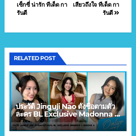
เซ็กซี่ น่ารัก ทีเด็ด กา
เสียวถึงใจ ทีเด็ด กา
รันตี
รันตี
RELATED POST
ประวัติ Jinguji Nao ตั้งชื่อตามตัว
ละคร BL Exclusive Madonna +
MOODYZ X