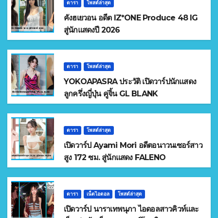
ดารา
โพสต์ล่าสุด
คังฮเยวอน อดีต IZ*ONE Produce 48 IG
สู่นักแสดงปี 2026
ดารา
โพสต์ล่าสุด
YOKOAPASRA ประวัติ เปิดวาร์ปนักแสดง
ลูกครึ่งญี่ปุ่น คู่จิ้น GL BLANK
ดารา
โพสต์ล่าสุด
เปิดวาร์ป Ayami Mori อดีตอนาวนเซอร์สาว
สูง 172 ซม. สู่นักแสดง FALENO
ดารา
เน็ตไอดอล
โพสต์ล่าสุด
เปิดวาร์ป นาราเทพนุภา ไอดอลสาวคิวท์และ