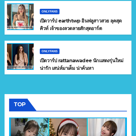
ONLYFANS
เปิดวาร์ป earthtwp อินฟลูสาวสวย ลุคสุด
คิวท์ เจ้าของลวดลายสักสุดอาร์ต
ONLYFANS
เปิดวาร์ป rattanawadee นักแสดงรุ่นใหม่
น่ารัก เสน่ห์มาเต็ม น่าค้นหา
TOP