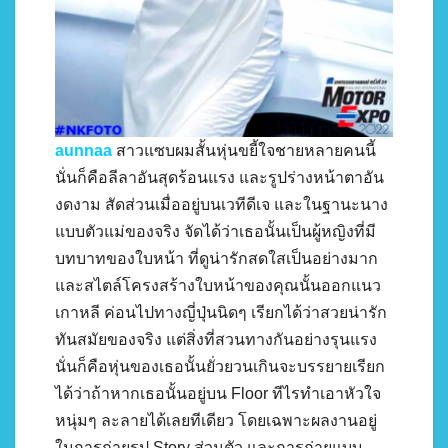
aunnaa
สาวแซบผมสั้นหุ่นขยี้ใจชายหลายคนนี้
นั่นก็คือลีลาอันสุดร้อนแรง และรูปร่างหน้าตาอัน
งดงาม สัดส่วนเมื่ออยู่บนเวทีดีเจ และในฐานะนาง
แบบตัวแม่ของจริง จัดได้ว่าเธอนั้นเป็นผู้หญิงที่มี
บทบาทของใบหน้า ที่ดูน่ารักสดใสเป็นอย่างมาก
และสไตล์โครงสร้างใบหน้าของคุณนั้นออกแนว
เกาหลี ค่อนไปทางญี่ปุ่นนิดๆ เรียกได้ว่าสวยน่ารัก
ทันสมัยของจริง แต่สิ่งที่สวนทางกันอย่างรุนแรง
นั่นก็คือหุ่นของเธอนั้นยั่วยวนเกินจะบรรยายเรียก
ได้ว่าถ้าหากเธอนั้นอยู่บน Floor ทีไรทำเอาหัวใจ
หนุ่มๆ ละลายได้เลยทีเดียว โดยเฉพาะผลงานอยู่
ในการถ่ายรูป Story ส่วนตัว และการถ่ายแบบ