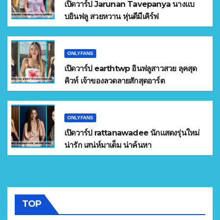
เปิดวาร์ป Jarunan Tavepanya นางแบ
บอินฟลู สวยหวาน หุ่นดีมีเคิร์ฟ
ONLYFANS
เปิดวาร์ป earthtwp อินฟลูสาวสวย ลุคสุด
คิวท์ เจ้าของลวดลายสักสุดอาร์ต
ONLYFANS
เปิดวาร์ป rattanawadee นักแสดงรุ่นใหม่
น่ารัก เสน่ห์มาเต็ม น่าค้นหา
TOP