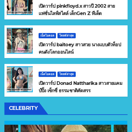
เปิดวาร์ป pinkfloyd.x สาวปี 2002 สาย
แฟชั่นไลฟ์สไตล์ เด็กGen Z ทีเด็ด
เน็ตไอดอล
โพสต์ล่าสุด
เปิดวาร์ป baitoey สาวสวย นางแบบตัวท็อป
คนดังโลกออนไลน์
เน็ตไอดอล
โพสต์ล่าสุด
เปิดวาร์ป Donad Nattharika สาวสายแคม
ป์ปิ้ง เซ็กซี่ ธรรมชาติคัดสรร
CELEBRITY