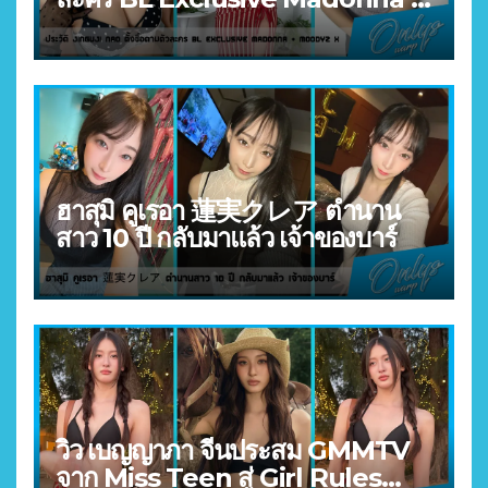
MOODYZ X
ฮาสุมิ คูเรอา 蓮実クレア ตำนาน
สาว 10 ปี กลับมาแล้ว เจ้าของบาร์
วิว เบญญาภา จีนประสม GMMTV
จาก Miss Teen สู่ Girl Rules