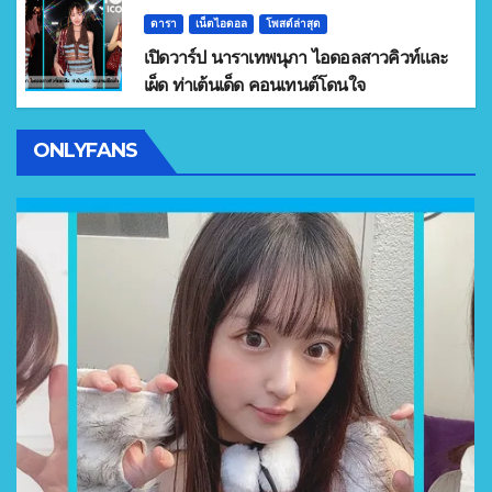
ดารา
เน็ตไอดอล
โพสต์ล่าสุด
เปิดวาร์ป นาราเทพนุภา ไอดอลสาวคิวท์และ
เผ็ด ท่าเต้นเด็ด คอนเทนต์โดนใจ
ONLYFANS