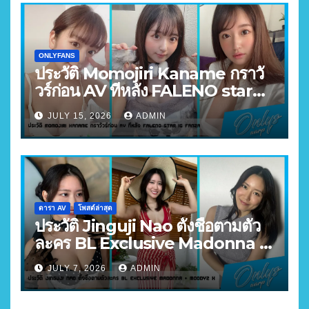
ONLYFANS
ประวัติ Momojiri Kaname กราวั
วร์ก่อน AV ทีหลัง FALENO star
FANZA อันดับ 3
JULY 15, 2026
ADMIN
ดารา AV
โพสต์ล่าสุด
ประวัติ Jinguji Nao ตั้งชื่อตามตัว
ละคร BL Exclusive Madonna +
MOODYZ X
JULY 7, 2026
ADMIN