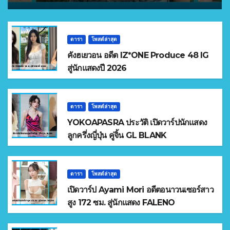
ดารา
โพสต์ล่าสุด
คังฮเยวอน อดีต IZ*ONE Produce 48 IG
สู่นักแสดงปี 2026
ดารา
โพสต์ล่าสุด
YOKOAPASRA ประวัติ เปิดวาร์ปนักแสดง
ลูกครึ่งญี่ปุ่น คู่จิ้น GL BLANK
ดารา
โพสต์ล่าสุด
เปิดวาร์ป Ayami Mori อดีตอนาวนเซอร์สาว
สูง 172 ซม. สู่นักแสดง FALENO