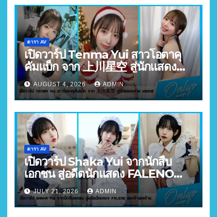
ดารา AV
เปิดวาร์ป Tenma Yui สาวโอตาคุ
คัมแบ็ก จาก 上川星空 สู่นักแสดง
ค่าย Krone
AUGUST 4, 2026
ADMIN
ดารา AV
เปิดวาร์ป Shaka Yui จากนักสืบ
เอกชน สู่อดีตนักแสดง FALENO
และเจ้าของร้าน
JULY 21, 2026
ADMIN