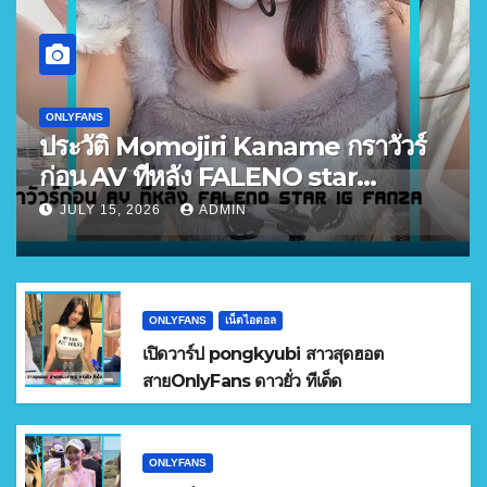
ONLYFANS
ประวัติ Momojiri Kaname กราวัวร์
ก่อน AV ทีหลัง FALENO star
FANZA อันดับ 3
JULY 15, 2026
ADMIN
ONLYFANS
เน็ตไอดอล
เปิดวาร์ป pongkyubi สาวสุดฮอต
สายOnlyFans ดาวยั่ว ทีเด็ด
ONLYFANS