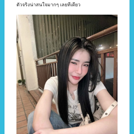
ตัวจริงน่าสนใจมากๆ เลยทีเดียว