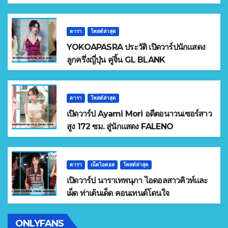
ดารา
โพสต์ล่าสุด
YOKOAPASRA ประวัติ เปิดวาร์ปนักแสดง
ลูกครึ่งญี่ปุ่น คู่จิ้น GL BLANK
ดารา
โพสต์ล่าสุด
เปิดวาร์ป Ayami Mori อดีตอนาวนเซอร์สาว
สูง 172 ซม. สู่นักแสดง FALENO
ดารา
เน็ตไอดอล
โพสต์ล่าสุด
เปิดวาร์ป นาราเทพนุภา ไอดอลสาวคิวท์และ
เผ็ด ท่าเต้นเด็ด คอนเทนต์โดนใจ
ONLYFANS