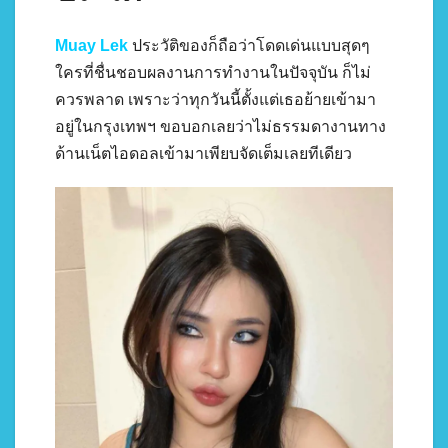
Muay Lek
ประวัติของก็ถือว่าโดดเด่นแบบสุดๆ
ใครที่ชื่นชอบผลงานการทำงานในปัจจุบัน ก็ไม่
ควรพลาด เพราะว่าทุกวันนี้ตั้งแต่เธอย้ายเข้ามา
อยู่ในกรุงเทพฯ ขอบอกเลยว่าไม่ธรรมดางานทาง
ด้านเน็ตไอดอลเข้ามาเพียบจัดเต็มเลยทีเดียว