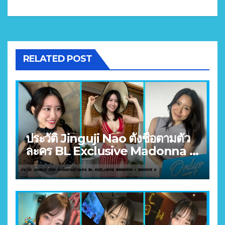
RELATED POST
ประวัติ Jinguji Nao ตั้งชื่อตามตัว
ละคร BL Exclusive Madonna +
MOODYZ X