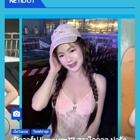
NETIDOT
เน็ตไอดอล
โพสต์ล่าสุด