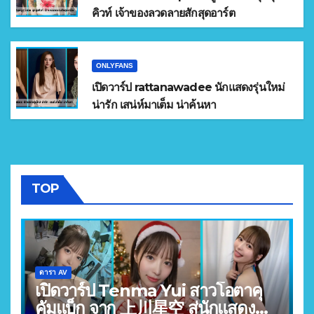
คิวท์ เจ้าของลวดลายสักสุดอาร์ต
ONLYFANS
เปิดวาร์ป rattanawadee นักแสดงรุ่นใหม่
น่ารัก เสน่ห์มาเต็ม น่าค้นหา
TOP
ดารา AV
เปิดวาร์ป Tenma Yui สาวโอตาคุ
คัมแบ็ก จาก 上川星空 สู่นักแสดง