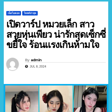
เน็ตไอดอล
โพสต์ล่าสุด
เปิดวาร์ป หมวยเล็ก สาว
สวยหุ่นเพียว น่ารักสุดเซ็กซี่
ขยี้ใจ ร้อนแรงเกินห้ามใจ
By
admin
JUL 8, 2024