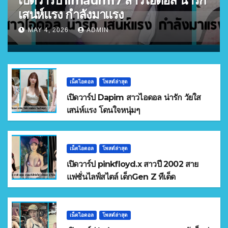
เปิดวาร์ป limaum17 สาวไอดอล น่ารัก
เสน่ห์แรง กำลังมาแรง
MAY 4, 2026
ADMIN
เน็ตไอดอล
โพสต์ล่าสุด
เปิดวาร์ป Dapim สาวไอดอล น่ารัก วัยใส
เสน่ห์แรง โดนใจหนุ่มๆ
เน็ตไอดอล
โพสต์ล่าสุด
เปิดวาร์ป pinkfloyd.x สาวปี 2002 สาย
แฟชั่นไลฟ์สไตล์ เด็กGen Z ทีเด็ด
เน็ตไอดอล
โพสต์ล่าสุด