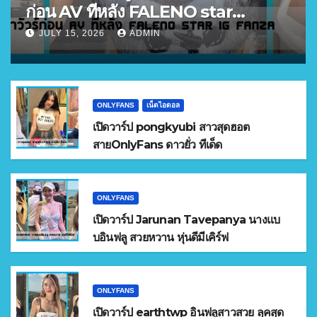
ก่อน AV ทีหลัง FALENO star
FANZA อันดับ 3
JULY 15, 2026
ADMIN
ONLYFANS
เน็ตไอดอล
เปิดวาร์ป pongkyubi สาวสุดฮอต
สายOnlyFans ดาวยั่ว ทีเด็ด
ONLYFANS
เปิดวาร์ป Jarunan Tavepanya นางแบ
บอินฟลู สวยหวาน หุ่นดีมีเคิร์ฟ
ONLYFANS
เปิดวาร์ป earthtwp อินฟลูสาวสวย ลุคสุด