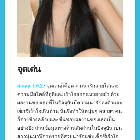
จุดเด่น
muay_lek27
จุดเด่นก็คือความน่ารักสวยใสและ
ความมีสไตล์ที่ดูดีและเร้าใจออกแนวสายยั่ว ด้วย
ผลงานของเธอที่ในปัจจุบันมีความน่ารักลงตัวและ
เซ็กซี่เร้าใจเกินต้าน นั่นจึงทำให้หนุ่มๆ หลายๆ คน
ก็ต่างข้างคล้ายและชื่นชอบผลงานของเธอเป็น
อย่างยิ่ง ส่วนข้อมูลทางด้านสัดส่วนในปัจจุบัน เป็น
สาวหุ่นนาฬิกาทรายที่สวยน่ารักแซ่บเซ็กซี่เร้าใจ