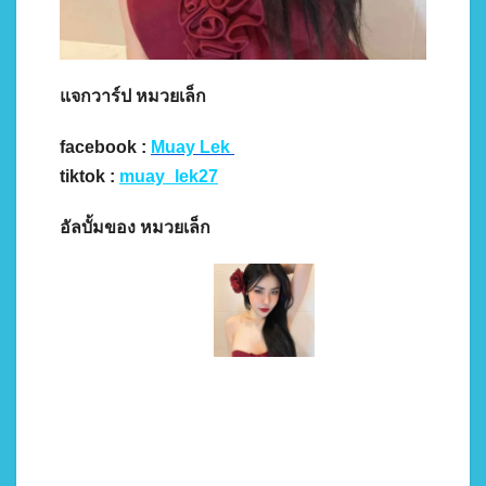
แจกวาร์ป หมวยเล็ก
facebook :
Muay Lek
tiktok :
muay_lek27
อัลบั้มของ หมวยเล็ก