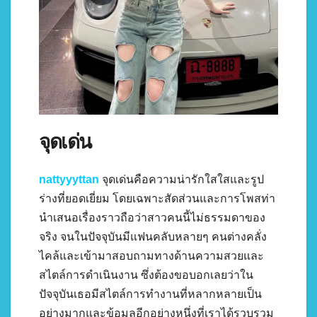
จุดเด่น
nattyyyttan
จุดเด่นคือความน่ารักใสใสและรูป
ร่างที่ยอดเยี่ยม โดยเฉพาะสัดส่วนและการโพสท่า
นำเสนอเรื่องราวถือว่าสาวคนนี้ไม่ธรรมดาของ
จริง จนในปัจจุบันมีแฟนคลับหลายๆ คนต่างคลั่ง
ไคล้และเข้ามาสอบถามทางด้านความสวยและ
สไตล์การดำเนินงาน ซึ่งต้องขอบอกเลยว่าใน
ปัจจุบันเธอมีสไตล์การทำงานที่หลากหลายเป็น
อย่างมากและข้อมูลอีกอย่างหนึ่งที่เราได้รวบรวม