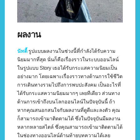
ผลงาน
นัทตี้
รูปแบบผลงานในช่วงนี้ที่กำลังได้รับความ
นิยมมากที่สุด นั่นก็คือเรื่องราวในระบบออนไลน์
ในรูปแบบ Story เธอได้รับกระแสความนิยมเป็น
อย่างมาก โดยเฉพาะเรื่องราวทางด้านการใช้ชีวิต
การเดินทางรวมไปถึงการพบปะสังคม เป็นอะไรที่
ได้รับกระแสความนิยมมากๆ เลยทีเดียว ส่วนทาง
ด้านการเข้าถึงบนโลกออนไลน์ในปัจจุบันนี้ ถ้า
หากคุณสนอกสนใจกับผลงานที่ดูดีและลงตัว คุณ
ก็สามารถเข้ามาติดตามได้ ซึ่งในปัจจุบันมีผลงาน
หลากหลายสไตล์ ซึ่งคุณสามารถเข้ามาติดตามได้
ในช่องทางออนไลน์ด้านท้ายบทความได้เลย