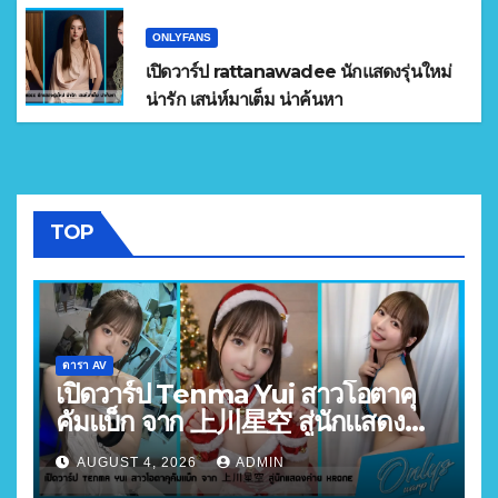
ONLYFANS
เปิดวาร์ป rattanawadee นักแสดงรุ่นใหม่
น่ารัก เสน่ห์มาเต็ม น่าค้นหา
TOP
ดารา AV
เปิดวาร์ป Tenma Yui สาวโอตาคุ
คัมแบ็ก จาก 上川星空 สู่นักแสดง
ค่าย Krone
AUGUST 4, 2026
ADMIN