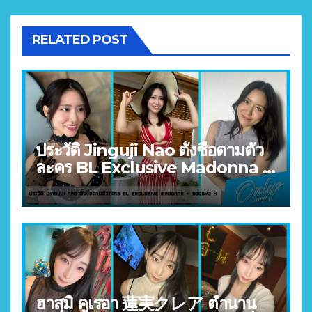
RELATED POST
ประวัติ Jinguji Nao ตั้งชื่อตามตัว
ละคร BL Exclusive Madonna +
MOODYZ X
ฮาสุมิ คูเรอา 蓮実クレア ตำนาน