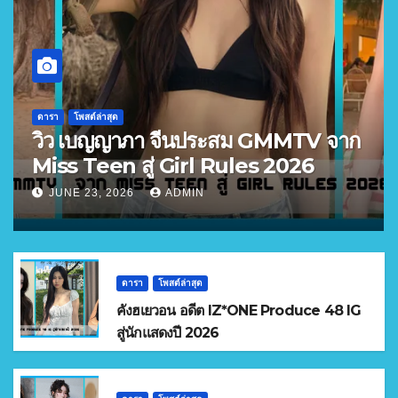
ดารา
โพสต์ล่าสุด
วิว เบญญาภา จีนประสม GMMTV จาก
Miss Teen สู่ Girl Rules 2026
JUNE 23, 2026
ADMIN
ดารา
โพสต์ล่าสุด
คังฮเยวอน อดีต IZ*ONE Produce 48 IG
สู่นักแสดงปี 2026