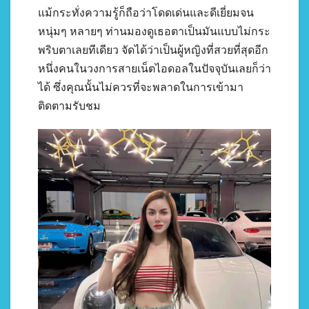
แม้กระทั่งความรู้ก็ถือว่าโดดเด่นและดีเยี่ยมจน
หนุ่มๆ หลายๆ ท่านมองดูเธอตาเป็นมันแบบไม่กระ
พริบตาเลยทีเดียว จัดได้ว่าเป็นผู้หญิงที่สวยที่สุดอีก
หนึ่งคนในวงการสายเน็ตไอดอลในปัจจุบันเลยก็ว่า
ได้ ซึ่งคุณนั้นไม่ควรที่จะพลาดในการเข้ามา
ติดตามรับชม