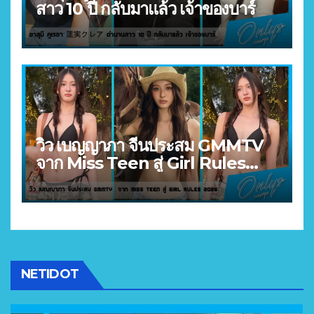
สาว 10 ปี กลับมาแล้ว เจ้าของบาร์
วิว เบญญาภา จีนประสม GMMTV
จาก Miss Teen สู่ Girl Rules
2026
NETIDOT