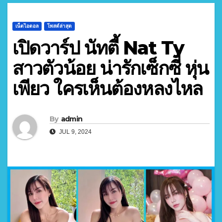
เน็ตไอดอล
โพสต์ล่าสุด
เปิดวาร์ป นัทตี้ Nat Ty
สาวตัวน้อย น่ารักเซ็กซี่ หุ่น
เพียว ใครเห็นต้องหลงไหล
By
admin
JUL 9, 2024