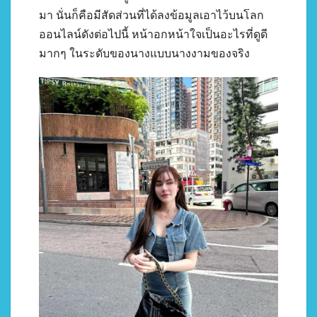
มา นั่นก็คือมีสัดส่วนที่ได้ลงข้อมูลเอาไว้บนโลก
ออนไลน์ดังต่อไปนี้ หน้าอกหน้าใจเป็นอะไรที่ดูดี
มากๆ ในระดับของนางแบบนางงามของจริง