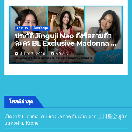
ดารา AV
โพสต์ล่าสุด
ประวัติ Jinguji Nao ตั้งชื่อตามตัว
ละคร BL Exclusive Madonna +
MOODYZ X
JULY 7, 2026
ADMIN
โพสต์ล่าสุด
เปิดวาร์ป Tenma Yui สาวโอตาคุคัมแบ็ก จาก 上川星空 สู่นัก
แสดงค่าย Krone