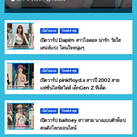
เน็ตไอดอล
โพสต์ล่าสุด
เปิดวาร์ป Dapim สาวไอดอล น่ารัก วัยใส
เสน่ห์แรง โดนใจหนุ่มๆ
เน็ตไอดอล
โพสต์ล่าสุด
เปิดวาร์ป pinkfloyd.x สาวปี 2002 สาย
แฟชั่นไลฟ์สไตล์ เด็กGen Z ทีเด็ด
เน็ตไอดอล
โพสต์ล่าสุด
เปิดวาร์ป baitoey สาวสวย นางแบบตัวท็อป
คนดังโลกออนไลน์