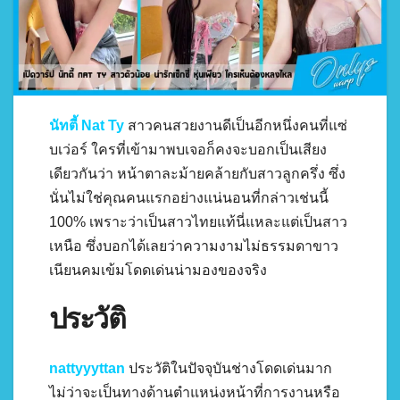
นัทตี้ Nat Ty
สาวคนสวยงานดีเป็นอีกหนึ่งคนที่แซ่
บเว่อร์ ใครที่เข้ามาพบเจอก็คงจะบอกเป็นเสียง
เดียวกันว่า หน้าตาละม้ายคล้ายกับสาวลูกครึ่ง ซึ่ง
นั่นไม่ใช่คุณคนแรกอย่างแน่นอนที่กล่าวเช่นนี้
100% เพราะว่าเป็นสาวไทยแท้นี่แหละแต่เป็นสาว
เหนือ ซึ่งบอกได้เลยว่าความงามไม่ธรรมดาขาว
เนียนคมเข้มโดดเด่นน่ามองของจริง
ประวัติ
nattyyyttan
ประวัติในปัจจุบันช่างโดดเด่นมาก
ไม่ว่าจะเป็นทางด้านตำแหน่งหน้าที่การงานหรือ