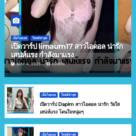
เน็ตไอดอล
โพสต์ล่าสุด
เปิดวาร์ป limaum17 สาวไอดอล น่ารัก
เสน่ห์แรง กำลังมาแรง
MAY 4, 2026
ADMIN
เน็ตไอดอล
โพสต์ล่าสุด
เปิดวาร์ป Dapim สาวไอดอล น่ารัก วัยใส
เสน่ห์แรง โดนใจหนุ่มๆ
เน็ตไอดอล
โพสต์ล่าสุด