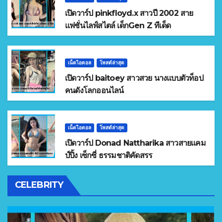
เปิดวาร์ป pinkfloyd.x สาวปี 2002 สาย
แฟชั่นไลฟ์สไตล์ เด็กGen Z ทีเด็ด
เน็ตไอดอล
โพสต์ล่าสุด
เปิดวาร์ป baitoey สาวสวย นางแบบตัวท็อป
คนดังโลกออนไลน์
เน็ตไอดอล
โพสต์ล่าสุด
เปิดวาร์ป Donad Nattharika สาวสายแคม
ป์ปิ้ง เซ็กซี่ ธรรมชาติคัดสรร
CELEBRITY