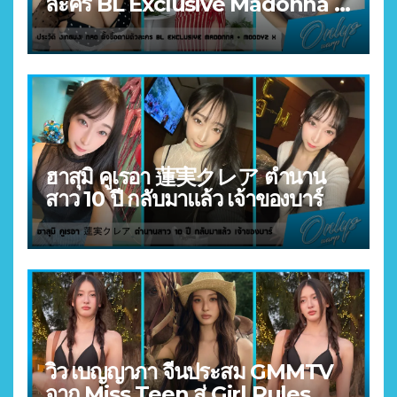
ละคร BL Exclusive Madonna +
MOODYZ X
ฮาสุมิ คูเรอา 蓮実クレア ตำนาน
สาว 10 ปี กลับมาแล้ว เจ้าของบาร์
วิว เบญญาภา จีนประสม GMMTV
จาก Miss Teen สู่ Girl Rules