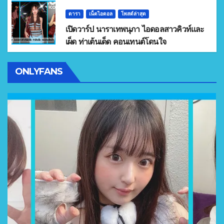
ดารา
เน็ตไอดอล
โพสต์ล่าสุด
เปิดวาร์ป นาราเทพนุภา ไอดอลสาวคิวท์และ
เผ็ด ท่าเต้นเด็ด คอนเทนต์โดนใจ
ONLYFANS