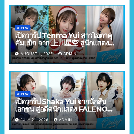
ดารา AV
เปิดวาร์ป Tenma Yui สาวโอตาคุ
คัมแบ็ก จาก 上川星空 สู่นักแสดง
ค่าย Krone
AUGUST 4, 2026
ADMIN
ดารา AV
เปิดวาร์ป Shaka Yui จากนักสืบ
เอกชน สู่อดีตนักแสดง FALENO
และเจ้าของร้าน
JULY 21, 2026
ADMIN