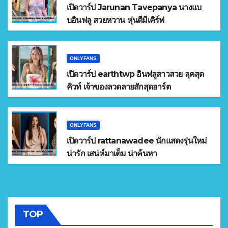
เปิดวาร์ป Jarunan Tavepanya นางแบ
บอินฟลู สวยหวาน หุ่นดีมีเคิร์ฟ
ONLYFANS
เปิดวาร์ป earthtwp อินฟลูสาวสวย ลุคสุด
คิวท์ เจ้าของลวดลายสักสุดอาร์ต
ONLYFANS
เปิดวาร์ป rattanawadee นักแสดงรุ่นใหม่
น่ารัก เสน่ห์มาเต็ม น่าค้นหา
TOP