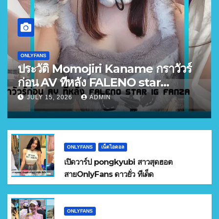
ONLYFANS
ประวัติ Momojiri Kaname กราวัวร์
ก่อน AV ทีหลัง FALENO star
FANZA อันดับ 3
JULY 15, 2026
ADMIN
ONLYFANS
เน็ตไอดอล
เปิดวาร์ป pongkyubi สาวสุดฮอต
สายOnlyFans ดาวยั่ว ทีเด็ด
ONLYFANS