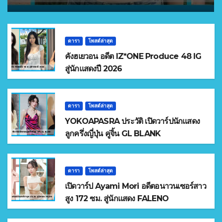
ดารา
โพสต์ล่าสุด
คังฮเยวอน อดีต IZ*ONE Produce 48 IG
สู่นักแสดงปี 2026
ดารา
โพสต์ล่าสุด
YOKOAPASRA ประวัติ เปิดวาร์ปนักแสดง
ลูกครึ่งญี่ปุ่น คู่จิ้น GL BLANK
ดารา
โพสต์ล่าสุด
เปิดวาร์ป Ayami Mori อดีตอนาวนเซอร์สาว
สูง 172 ซม. สู่นักแสดง FALENO