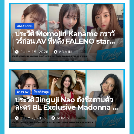
ONLYFANS
ประวัติ Momojiri Kaname กราวั
วร์ก่อน AV ทีหลัง FALENO star
FANZA อันดับ 3
JULY 15, 2026
ADMIN
ดารา AV
โพสต์ล่าสุด
ประวัติ Jinguji Nao ตั้งชื่อตามตัว
ละคร BL Exclusive Madonna +
MOODYZ X
JULY 7, 2026
ADMIN